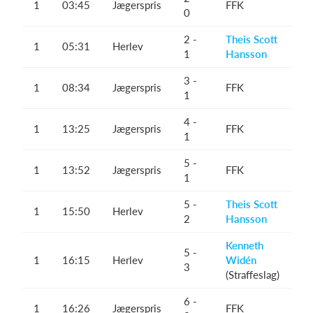
1
03:45
Jægerspris
FFK
0
2 -
Theis Scott
1
05:31
Herlev
1
Hansson
3 -
1
08:34
Jægerspris
FFK
1
4 -
1
13:25
Jægerspris
FFK
1
5 -
1
13:52
Jægerspris
FFK
1
5 -
Theis Scott
1
15:50
Herlev
2
Hansson
Kenneth
5 -
1
16:15
Herlev
Widén
3
(Straffeslag)
6 -
1
16:26
Jægerspris
FFK