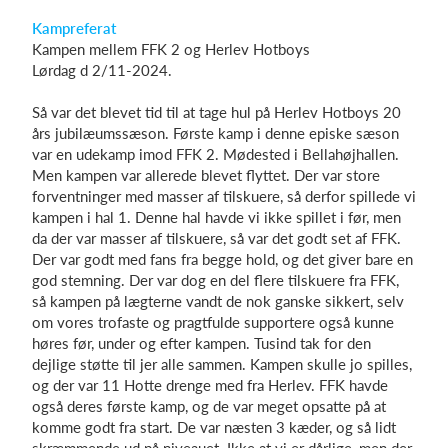
Kampreferat
Kampen mellem FFK 2 og Herlev Hotboys
Lørdag d 2/11-2024.
Log på
Så var det blevet tid til at tage hul på Herlev Hotboys 20
års jubilæumssæson. Første kamp i denne episke sæson
var en udekamp imod FFK 2. Mødested i Bellahøjhallen.
Men kampen var allerede blevet flyttet. Der var store
forventninger med masser af tilskuere, så derfor spillede vi
kampen i hal 1. Denne hal havde vi ikke spillet i før, men
da der var masser af tilskuere, så var det godt set af FFK.
Der var godt med fans fra begge hold, og det giver bare en
god stemning. Der var dog en del flere tilskuere fra FFK,
så kampen på lægterne vandt de nok ganske sikkert, selv
om vores trofaste og pragtfulde supportere også kunne
høres før, under og efter kampen. Tusind tak for den
dejlige støtte til jer alle sammen. Kampen skulle jo spilles,
og der var 11 Hotte drenge med fra Herlev. FFK havde
også deres første kamp, og de var meget opsatte på at
komme godt fra start. De var næsten 3 kæder, og så lidt