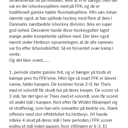
skræmmende ud på niveauet. Ikke at vi er dårlige, men der
var en del ishockeyspillere med på FFK, og de er
traditionelt ganske habile floorballspillere. Min søn Johan
nævnte også, at han spillede hockey mod flere af dem i
Danmarks næstbedste ishockey division. Ikke en super
god nyhed. Desværre havde disse hockeygutter taget
mange andre kompetente spillere med. Der blev også
nævnt under Hotboys opvarmningen, at de alle sammen
var fra efter årtusindskiftet. Så en forventet svær kamp i
vente.
Og det blev svært……
1. periode starter ganske fint, og vi hænger på trods et
kæmpe pres fra FFK’erne. Men lige så snart FFK er blevet
varme, falder kampen. De kommer foran 2-0, før Theis
med et soloridt får skudt hul på deres keeper. De scorer så
3 mål, før det igen er Thies med et soloridt, som får scoret
sit andet mål i kampen. Kort efter får Widén tilkæmpet sig
et straffeslag, som han selv omsætter på bedste vis. Stærk
offensiv med stor effektivitet fra Hotboys. (Vi havde
måske 4 skud på deres mål i hele perioden.) FFK scorer
endnu et mål inden pausen, hvor stillingen er 6-3. Et