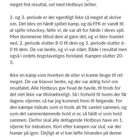
meget fint resultat, set med Hotboys briller.
2. og 3. periode er der egentligt ikke så meget at skrive
om. Det blev en hårdt spillet kamp, og da FFK er vandt til
at spille ishockey, følte vi, de var alt for hårde i deres spil.
Men dommerne tillod dem at gøre det, og vi blev trumlet
ned. 2. periode slutter 8-0 til dem og 3. periode slutter 6-
0 til dem. De var bedre, og vi var slået. Både i resultat men
også i ordets bogstaveliges forstand. Kampen slutter 20-
3.
Ikke en kamp som hverken de eller vi kunne bruge til ret
meget. De var klasser bedre, og der var aldrig tvivl om
resultatet. Alle Hotboys gav hvad de havde, til trods for
det slet ikke var tilstrækkeligt. Så i forhold til hvem der får
dagens stjerner, så har jeg kommet frem til følgende. For
den kæmpe indsats som vi trods alt fik samlet sammen, og
som det sammentømrede hold vi er, så faldt vi som hold
sammen. Derfor skal alle deltagende Hotboys have en 1.
stjerne for indsatsen. Kort efter kampen var slut, var der
humør på igen. Dejligt at vi kan løfte hinanden på denne