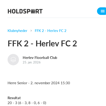
Om Holdsport
Om os
Mød os
Klubnyheder
FFK 2 - Herlev FC 2
Karriere
FFK 2 - Herlev FC 2
Presseomtale
Funktioner
Herlev Floorball Club
Kalender
25. jan. 2026
Kontingentopkrævning
Hjemmeside
Herre Senior - 2. november 2024 15:30
Webshop
Billetsystem
Resultat
20 - 3 (6 - 3, 8 - 0, 6 - 0)
Hvad koster det?