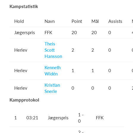
Kampstatistik
Hold
Navn
Point
Mål
Assists
Jægerspris
FFK
20
20
0
Theis
Herlev
Scott
2
2
0
Hansson
Kenneth
Herlev
1
1
0
Widén
Kristian
Herlev
0
0
0
Snerle
Kampprotokol
1 -
1
03:21
Jægerspris
FFK
0
2 -