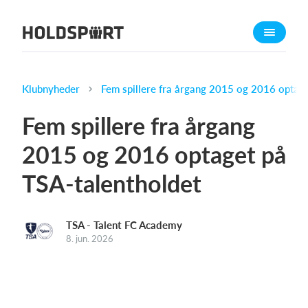
Om Holdsport
Om os
Mød os
Klubnyheder
Fem spillere fra årgang 2015 og 2016 optage
Karriere
Fem spillere fra årgang
Presseomtale
2015 og 2016 optaget på
Funktioner
TSA-talentholdet
Kalender
Kontingentopkrævning
Hjemmeside
TSA - Talent FC Academy
8. jun. 2026
Webshop
Billetsystem
Hvad koster det?