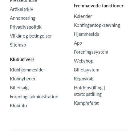
Fremhævede funktioner
Artikelarkiv
Kalender
Annoncering
Kontingentopkrævning
Privatlivspolitik
Hjemmeside
Vilkår og betingelser
App
Sitemap
Foreningssystem
Klubunivers
Webshop
Klubhjemmesider
Billetsystem
Klubnyheder
Regnskab
Billetsalg
Holdopstilling |
startopstilling
Foreningsadministration
Kampreferat
Klubinfo