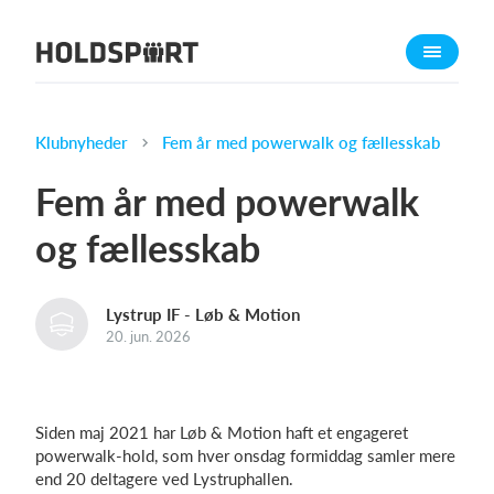
Om Holdsport
Om os
Mød os
Klubnyheder
Fem år med powerwalk og fællesskab
Karriere
Fem år med powerwalk
Presseomtale
og fællesskab
Funktioner
Kalender
Lystrup IF - Løb & Motion
Kontingentopkrævning
20. jun. 2026
Hjemmeside
Webshop
Billetsystem
Siden maj 2021 har Løb & Motion haft et engageret
powerwalk-hold, som hver onsdag formiddag samler mere
end 20 deltagere ved Lystruphallen.
Hvad koster det?