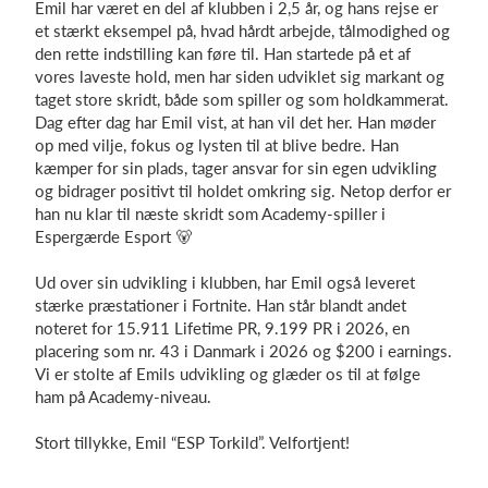
Emil har været en del af klubben i 2,5 år, og hans rejse er
et stærkt eksempel på, hvad hårdt arbejde, tålmodighed og
den rette indstilling kan føre til. Han startede på et af
vores laveste hold, men har siden udviklet sig markant og
Log på
taget store skridt, både som spiller og som holdkammerat.
Dag efter dag har Emil vist, at han vil det her. Han møder
op med vilje, fokus og lysten til at blive bedre. Han
kæmper for sin plads, tager ansvar for sin egen udvikling
og bidrager positivt til holdet omkring sig. Netop derfor er
han nu klar til næste skridt som Academy-spiller i
Espergærde Esport 🐻
Ud over sin udvikling i klubben, har Emil også leveret
stærke præstationer i Fortnite. Han står blandt andet
noteret for 15.911 Lifetime PR, 9.199 PR i 2026, en
placering som nr. 43 i Danmark i 2026 og $200 i earnings.
Vi er stolte af Emils udvikling og glæder os til at følge
ham på Academy-niveau.
Stort tillykke, Emil “ESP Torkild”. Velfortjent!