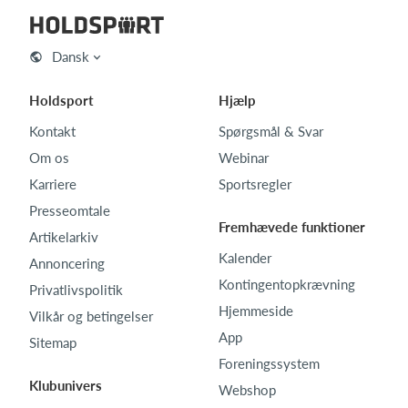
Dansk
Holdsport
Hjælp
Kontakt
Spørgsmål & Svar
Om os
Webinar
Karriere
Sportsregler
Presseomtale
Fremhævede funktioner
Artikelarkiv
Kalender
Annoncering
Kontingentopkrævning
Privatlivspolitik
Hjemmeside
Vilkår og betingelser
App
Sitemap
Foreningssystem
Klubunivers
Webshop