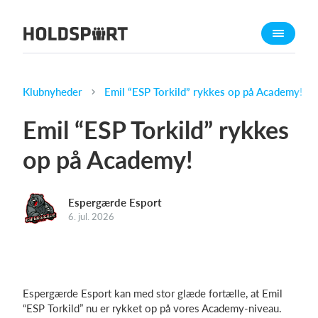
Om Holdsport
Om os
Mød os
Klubnyheder
Emil “ESP Torkild” rykkes op på Academy!
Karriere
Emil “ESP Torkild” rykkes
Presseomtale
op på Academy!
Funktioner
Kalender
Espergærde Esport
Kontingentopkrævning
6. jul. 2026
Hjemmeside
Webshop
Billetsystem
Espergærde Esport kan med stor glæde fortælle, at Emil
“ESP Torkild” nu er rykket op på vores Academy-niveau.
Hvad koster det?