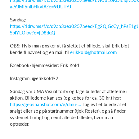
https://1drv.ms/f/c/d9aa3aea0257aeed/EvIU6E6RDIZIqRD
aeYJMI6nlbHkviA?e=9UUTYJ
Søndag:
https://1drv.ms/f/c/d9aa3aea0257aeed/Eg2QjGcCy_hPsE1g
SpiYLOkw?e=jD8dqQ
OBS: Hvis man ønsker at få slettet et billede, skal Erik blot
kende filnavnet og en mail til
erikkold@hotmail.com
Facebook/hjemmesider: Erik Kold
Instagram: @erikkold92
Søndag var JIMA Visual forbi og tage billeder af atleterne i
aktion. Billederne kan ses (og købes for ca. 30 kr.) her:
https://geosnapshot.com/e/dmu-...
Tag evt et bilede af et
ansigt eller søg på startnummer (tjek Roster), og så finder
systemet hurtigt og nemt alle de billeder, hvor man
optræder.