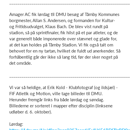
___________________________________________________________
Amager AC fik lørdag til DMU besøg af Tårnby Kommunes
borgmester, Allan S. Andersen, og formanden for Kultur-
og Fritidsudvalget, Klaus Bach. De blev vist rundt på
stadion, så på sprintfinaler, fik hilst på et par atleter, og de
var generelt både imponerede over stævnet og glade for,
at det kan holdes på Tårnby Stadion. Vi fik også talt om
behovet for en ny tartan, hvilket de fuldt ud anerkender. Så
forhåbentlig går der ikke så lang tid, før der sker noget på
det område.
___________________________________________________________
Vi var så heldige, at Erik Kold - Klubfotograf (og ildsjæl) -
FIF Atletik og Motion, ville tage billeder til DMU.
Herunder fremgår links fra både lørdag og søndag.
Billederne er sorteret i mapper efter disciplin (linksene
udløber d. 6. oktober).
Lørdag: