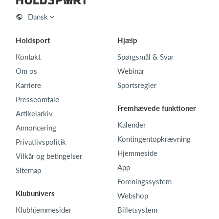
Dansk
Holdsport
Hjælp
Kontakt
Spørgsmål & Svar
Om os
Webinar
Karriere
Sportsregler
Presseomtale
Fremhævede funktioner
Artikelarkiv
Kalender
Annoncering
Kontingentopkrævning
Privatlivspolitik
Hjemmeside
Vilkår og betingelser
App
Sitemap
Foreningssystem
Klubunivers
Webshop
Klubhjemmesider
Billetsystem