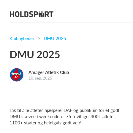
Om Holdsport
Om os
Mød os
Klubnyheder
DMU 2025
Karriere
DMU 2025
Presseomtale
Funktioner
Amager Atletik Club
Kalender
10. sep. 2025
Kontingentopkrævning
Hjemmeside
Webshop
Tak til alle atleter, hjælpere, DAF og publikum for et godt
Billetsystem
DMU stævne i weekenden - 75 frivillige, 400+ atleter,
1100+ starter og heldigvis godt vejr!
Hvad koster det?