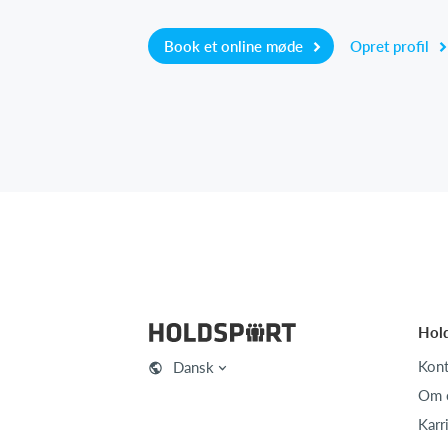
Book et online møde
Opret profil
Hol
Kont
Dansk
Om 
Karr