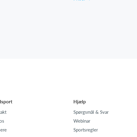
dsport
Hjælp
akt
Spørgsmål & Svar
os
Webinar
iere
Sportsregler