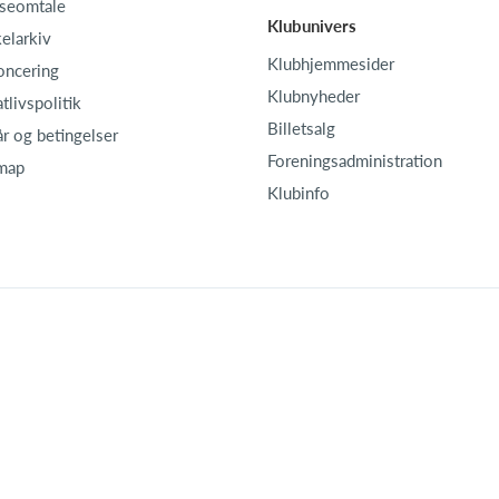
seomtale
Klubunivers
kelarkiv
Klubhjemmesider
oncering
Klubnyheder
atlivspolitik
Billetsalg
år og betingelser
Foreningsadministration
map
Klubinfo