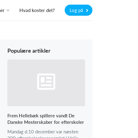
ner
Hvad koster det?
Log på
Populære artikler
Frem Hellebæk spillere vandt De
Danske Mesterskaber for efterskoler
Mandag d.10 december var næsten
300 efterskoleelever samlet i Vejle,