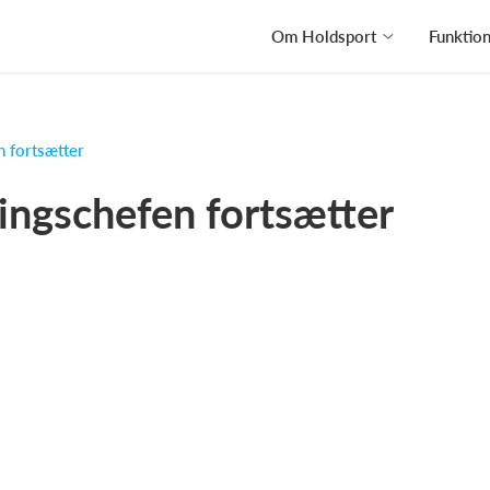
Om Holdsport
Funktio
n fortsætter
ingschefen fortsætter