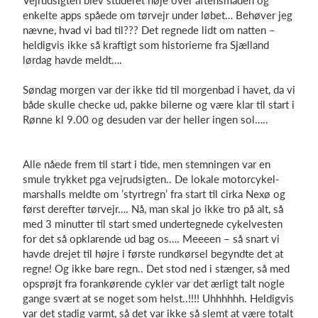
Vejrudsigten blev studeret nøje over aftensmaden og
enkelte apps spåede om tørvejr under løbet… Behøver jeg
nævne, hvad vi bad til??? Det regnede lidt om natten –
heldigvis ikke så kraftigt som historierne fra Sjælland
lørdag havde meldt….
Søndag morgen var der ikke tid til morgenbad i havet, da vi
både skulle checke ud, pakke bilerne og være klar til start i
Rønne kl 9.00 og desuden var der heller ingen sol…..
Alle nåede frem til start i tide, men stemningen var en
smule trykket pga vejrudsigten.. De lokale motorcykel-
marshalls meldte om ’styrtregn’ fra start til cirka Nexø og
først derefter tørvejr…. Nå, man skal jo ikke tro på alt, så
med 3 minutter til start smed undertegnede cykelvesten
for det så opklarende ud bag os…. Meeeen – så snart vi
havde drejet til højre i første rundkørsel begyndte det at
regne! Og ikke bare regn.. Det stod ned i stænger, så med
opsprøjt fra forankørende cykler var det ærligt talt nogle
gange svært at se noget som helst..!!!! Uhhhhhh. Heldigvis
var det stadig varmt, så det var ikke så slemt at være totalt