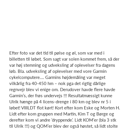
Efter foto var det tid til pølse og øl, som var med i
billetten til løbet. Som sagt var solen kommet frem, så der
var høj stemning og udveksling af oplevelser fra dagens
løb. Bla. udveksling af oplevelser med vore Garmin
cykelcomputere…. Garmins højdemåling var meget
vilkårlig fra 40-450 hm – nok pga det rigtig dårlige
regnvejr blev vi enige om. Derudover havde flere havde
Garmin’s, der frøs undervejs !!! Resultatmæssigt kunne
Ulrik hænge på 4 licens-drenge i 80 km og blev nr 5 i
løbet! VIIILDT flot kørt! Kort efter kom Eske og Morten H.
Lidt efter kom gruppen med Martin, Kim T og Børge og
derefter kom vi andre ’dryppende’. Lidt KOM’er (bla 3 stk
til Ulrik !!!) og QOM’er blev der også høstet, så lidt stolte