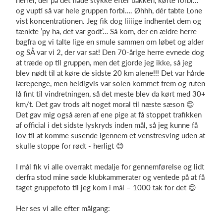
herrer, der på det flade stykke efter bakken, kørte forbi…
og vupti så var hele gruppen forbi…. Øhhh, dér tabte Lone
vist koncentrationen. Jeg fik dog liiiige indhentet dem og
tænkte ’py ha, det var godt’… Så kom, der en ældre herre
bagfra og vi talte lige en smule sammen om løbet og alder
og SÅ var vi 2, der var sat! Den 70-årige herre evnede dog
at træde op til gruppen, men det gjorde jeg ikke, så jeg
blev nødt til at køre de sidste 20 km alene!!! Det var hårde
lærepenge, men heldigvis var solen kommet frem og ruten
lå fint til vindretningen, så det meste blev da kørt med 30+
km/t. Det gav trods alt noget moral til næste sæson 😊
Det gav mig også æren af ene pige at få stoppet trafikken
af official i det sidste lyskryds inden mål, så jeg kunne få
lov til at komme susende igennem et venstresving uden at
skulle stoppe for rødt - herligt 😊
I mål fik vi alle overrakt medalje for gennemførelse og lidt
derfra stod mine søde klubkammerater og ventede på at få
taget gruppefoto til jeg kom i mål – 1000 tak for det 😊
Her ses vi alle efter målgang: