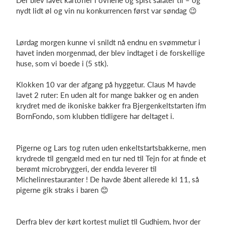
Der blev lavet kartofler i ovnene og spist salater til – og
nydt lidt øl og vin nu konkurrencen først var søndag 😉
Lørdag morgen kunne vi snildt nå endnu en svømmetur i
havet inden morgenmad, der blev indtaget i de forskellige
huse, som vi boede i (5 stk).
Klokken 10 var der afgang på hyggetur. Claus M havde
lavet 2 ruter: En uden alt for mange bakker og en anden
krydret med de ikoniske bakker fra Bjergenkeltstarten ifm
BornFondo, som klubben tidligere har deltaget i.
Pigerne og Lars tog ruten uden enkeltstartsbakkerne, men
krydrede til gengæld med en tur ned til Tejn for at finde et
berømt microbryggeri, der endda leverer til
Michelinrestauranter ! De havde åbent allerede kl 11, så
pigerne gik straks i baren 😊
Derfra blev der kørt kortest muligt til Gudhjem, hvor der