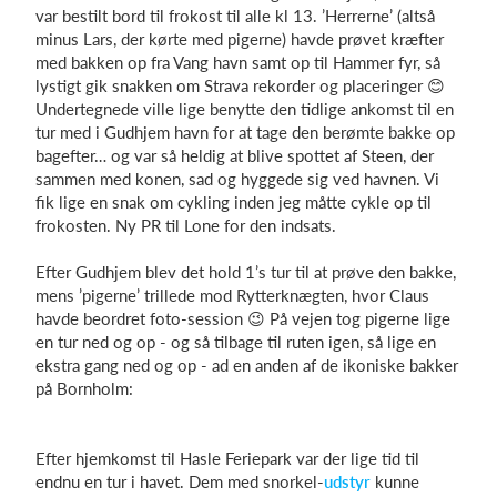
var bestilt bord til frokost til alle kl 13. ’Herrerne’ (altså
minus Lars, der kørte med pigerne) havde prøvet kræfter
med bakken op fra Vang havn samt op til Hammer fyr, så
lystigt gik snakken om Strava rekorder og placeringer 😊
Undertegnede ville lige benytte den tidlige ankomst til en
tur med i Gudhjem havn for at tage den berømte bakke op
bagefter… og var så heldig at blive spottet af Steen, der
sammen med konen, sad og hyggede sig ved havnen. Vi
fik lige en snak om cykling inden jeg måtte cykle op til
frokosten. Ny PR til Lone for den indsats.
Efter Gudhjem blev det hold 1’s tur til at prøve den bakke,
mens ’pigerne’ trillede mod Rytterknægten, hvor Claus
havde beordret foto-session 😉 På vejen tog pigerne lige
en tur ned og op - og så tilbage til ruten igen, så lige en
ekstra gang ned og op - ad en anden af de ikoniske bakker
på Bornholm:
Efter hjemkomst til Hasle Feriepark var der lige tid til
endnu en tur i havet. Dem med snorkel-
udstyr
kunne