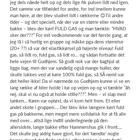
jeg dels nåede helt op og dels lige fik pulsen lidt ned igen.
Det samme var tilfældet for andre, for ind imellem kunne
man høre, at der blev sludret lidt i rækkerne 😊Til andre
tider – og det specielt, når der var en større eller mindre
bakke – blev der kørt FULD GAS og man tænkte: ”HVAD
sker der???” For mit vedkommende var det første gang, at
jeg lå i så hurtig en gruppe og måske pga dens størrelse
(20+ ??) så var det elastikkørsel på højeste niveau! Fuld
gas, så lidt ro, fuld gas, så lidt ro… og sådan fortsatte det
hele vejen til Gudhjem. Så godt nok var der baghjul at
ligge bag, men der var sandelig også mange huller, der
skulle lukkes ved at køre 100% fuld gas, så SÅ nemt var
det heller ikke! Da vi nærmede os Gudhjem kunne vi se en
lang række af biler holde i kø op vejen op og vi tænkte ”åh
nej, skal vi nu også at holde stille???”. Men – vi slap med
tanken… Køen var opløst, da vi kom helt frem. Et eller
andet skete i gruppen…. Der blev ikke længere kørt fuld
gas på bakkerne, men meget mere solidarisk for at få alle
med over… altså lige indtil undertegnede på den
allersidste, lange bakke efter Hammershus gik i front….
Dét skulle jeg aldrig have gjort, for det 'tændte' nogle