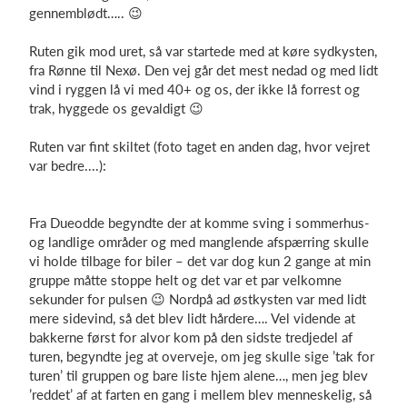
gennemblødt….. 😉
Ruten gik mod uret, så var startede med at køre sydkysten,
fra Rønne til Nexø. Den vej går det mest nedad og med lidt
vind i ryggen lå vi med 40+ og os, der ikke lå forrest og
trak, hyggede os gevaldigt 😉
Ruten var fint skiltet (foto taget en anden dag, hvor vejret
var bedre....):
Fra Dueodde begyndte der at komme sving i sommerhus-
og landlige områder og med manglende afspærring skulle
vi holde tilbage for biler – det var dog kun 2 gange at min
gruppe måtte stoppe helt og det var et par velkomne
sekunder for pulsen 😉 Nordpå ad østkysten var med lidt
mere sidevind, så det blev lidt hårdere…. Vel vidende at
bakkerne først for alvor kom på den sidste tredjedel af
turen, begyndte jeg at overveje, om jeg skulle sige ’tak for
turen’ til gruppen og bare liste hjem alene…, men jeg blev
’reddet’ af at farten en gang i mellem blev menneskelig, så