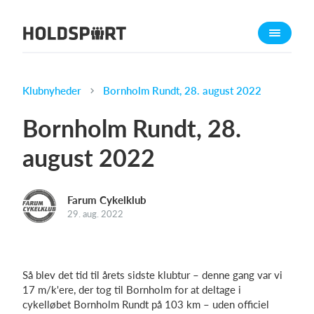
Om Holdsport
Om os
Mød os
Klubnyheder
Bornholm Rundt, 28. august 2022
Karriere
Bornholm Rundt, 28.
Presseomtale
august 2022
Funktioner
Kalender
Farum Cykelklub
Kontingentopkrævning
29. aug. 2022
Hjemmeside
Webshop
Billetsystem
Så blev det tid til årets sidste klubtur – denne gang var vi
17 m/k'ere, der tog til Bornholm for at deltage i
cykelløbet Bornholm Rundt på 103 km – uden officiel
Hvad koster det?