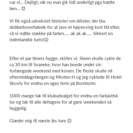
var vi… Dejligt, når nu man gik lidt underligt pga trætte
ben… 😊
Vi fik også udvekslet historier om bilister, der bla.
dobbeltoverhalede for at lave et højresving kort tid efter,
så vi måtte slække på farten….. ak ak ak….. Sikkert en
indenlandsk turist😉
Efter et par timers hygge, skiltes vi. Steen skulle cykle de
ca 30 km til Svaneke, hvor han boede under sin
forlængede weekend med konen. De fleste skulle nå
eftermiddagsfærgen og Morten H og jeg cyklede til Hotel
Skovly for endnu en uges ferie på Bornholm.
1000 mange tak til klubudvalget for endnu en fantastisk
tur og tak til alle deltagere for at gøre weekenden så
hyggelig.
Glæder mig til næste års ture 😊