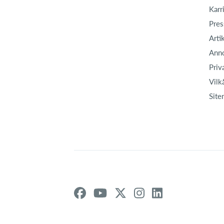
Karr
Pres
Arti
Ann
Priv
Vilk
Site