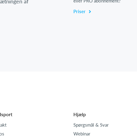
psætningen af
eller PRO abonnement?
Priser
dsport
Hjælp
akt
Spørgsmål & Svar
os
Webinar