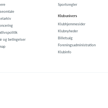
iere
Sportsregler
seomtale
Klubunivers
kelarkiv
Klubhjemmesider
oncering
Klubnyheder
atlivspolitik
Billetsalg
år og betingelser
Foreningsadministration
map
Klubinfo