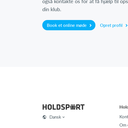
også kontakte os for at få hjælp til o
din klub.
Book et online møde
Opret profil
Hol
Kont
Dansk
Om 