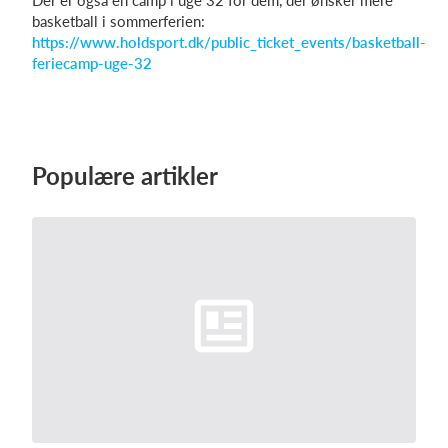
Der er også en camp i uge 32 for dem, der ønsker mere
basketball i sommerferien:
https://www.holdsport.dk/public_ticket_events/basketball-
feriecamp-uge-32
Populære artikler