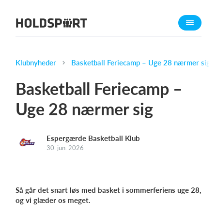
Om Holdsport
Om os
Mød os
Klubnyheder
Basketball Feriecamp – Uge 28 nærmer sig
Karriere
Basketball Feriecamp –
Presseomtale
Uge 28 nærmer sig
Funktioner
Kalender
Espergærde Basketball Klub
Kontingentopkrævning
30. jun. 2026
Hjemmeside
Webshop
Billetsystem
Så går det snart løs med basket i sommerferiens uge 28,
og vi glæder os meget.
Hvad koster det?