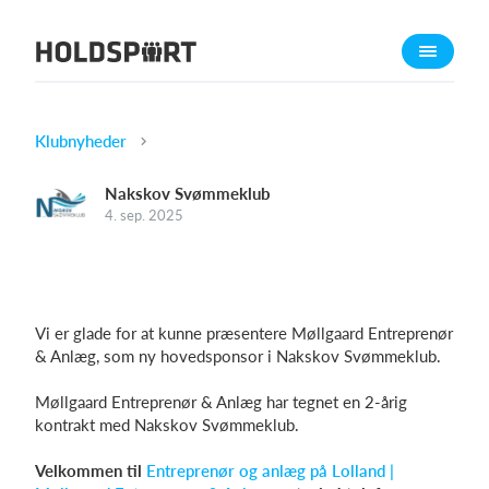
Om Holdsport
Om os
Mød os
Klubnyheder
Karriere
Nakskov Svømmeklub
Presseomtale
4. sep. 2025
Funktioner
Kalender
Kontingentopkrævning
Vi er glade for at kunne præsentere Møllgaard Entreprenør
Hjemmeside
& Anlæg, som ny hovedsponsor i Nakskov Svømmeklub.
Webshop
Møllgaard Entreprenør & Anlæg har tegnet en 2-årig
Billetsystem
kontrakt med Nakskov Svømmeklub.
Velkommen til
Entreprenør og anlæg på Lolland |
Hvad koster det?