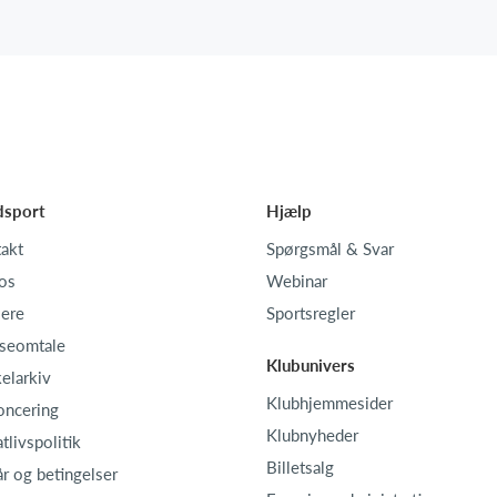
dsport
Hjælp
akt
Spørgsmål & Svar
os
Webinar
iere
Sportsregler
seomtale
Klubunivers
kelarkiv
Klubhjemmesider
oncering
Klubnyheder
atlivspolitik
Billetsalg
år og betingelser