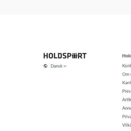
Hol
Kont
Dansk
Om 
Karr
Pres
Arti
Ann
Priv
Vilk