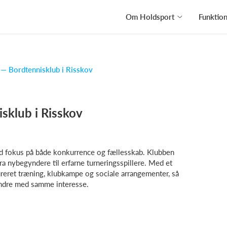
Om Holdsport
Funktio
 — Bordtennisklub i Risskov
sklub i Risskov
ed fokus på både konkurrence og fællesskab. Klubben
fra nybegyndere til erfarne turneringsspillere. Med et
tureret træning, klubkampe og sociale arrangementer, så
ndre med samme interesse.