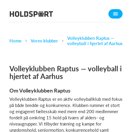
Om Holdsport
Om os
Mød os
Volleyklubben Raptus —
Home
Vores klubber
volleyball i hjertet af Aarhus
Karriere
Presseomtale
Volleyklubben Raptus — volleyball i
Funktioner
hjertet af Aarhus
Kalender
Kontingentopkrævning
Om Volleyklubben Raptus
Hjemmeside
Volleyklubben Raptus er en aktiv volleyballklub med fokus
Webshop
på både bredde og konkurrence. Klubben rummer et stort
og engageret fællesskab med mere end 200 medlemmer
Billetsystem
fordelt på omkring 15 hold på tværs af alders- og
niveaugrupper. Vi tilbyder træning og kampe for
Hvad koster det?
ungdomshold, seniormotion, konkurrencehold samt