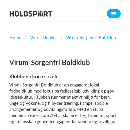
Om Holdsport
Om os
Mød os
Home
Vores klubber
Virum-Sorgenfri Boldklub
Karriere
Presseomtale
Virum-Sorgenfri Boldklub
Funktioner
Klubben i korte træk
Kalender
Virum-Sorgenfri Boldklub er en engageret lokal
Kontingentopkrævning
fodboldklub med fokus på fællesskab, udvikling og god
Hjemmeside
idrætskultur. Klubben rummer et aktivt miljø for børn,
unge og voksne, og tilbyder træning, kampe, sociale
Webshop
arrangementer og udviklingsforløb. Med en stabil
Billetsystem
medlemsbase er formålet at skabe et trygt sted for sport
og fællesskab gennem engagerede trænere og frivillige.
Hvad koster det?