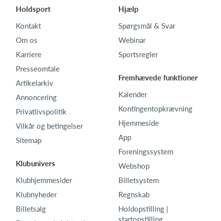
Holdsport
Hjælp
Kontakt
Spørgsmål & Svar
Om os
Webinar
Karriere
Sportsregler
Presseomtale
Fremhævede funktioner
Artikelarkiv
Kalender
Annoncering
Kontingentopkrævning
Privatlivspolitik
Hjemmeside
Vilkår og betingelser
App
Sitemap
Foreningssystem
Klubunivers
Webshop
Klubhjemmesider
Billetsystem
Klubnyheder
Regnskab
Billetsalg
Holdopstilling |
startopstilling