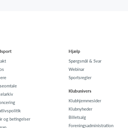
dsport
Hjælp
akt
Spørgsmål & Svar
os
Webinar
iere
Sportsregler
seomtale
Klubunivers
kelarkiv
Klubhjemmesider
oncering
Klubnyheder
atlivspolitik
Billetsalg
år og betingelser
Foreningsadministration
map