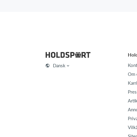
Hol
Kont
Dansk
Om 
Karr
Pres
Arti
Ann
Priv
Vilk
Site