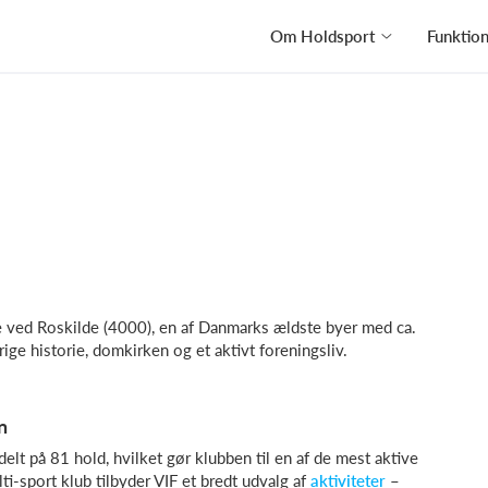
Om Holdsport
Funktio
ge ved Roskilde (4000), en af Danmarks ældste byer med ca.
ge historie, domkirken og et aktivt foreningsliv.
n
t på 81 hold, hvilket gør klubben til en af de mest aktive
i-sport klub tilbyder VIF et bredt udvalg af
aktiviteter
–