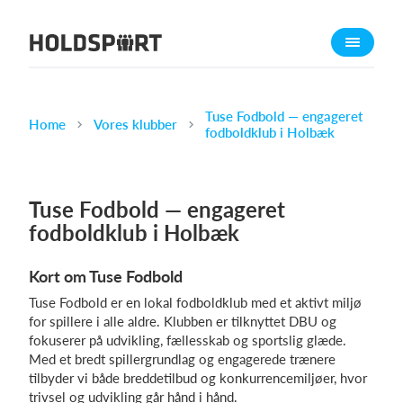
Om Holdsport
Om os
Mød os
Tuse Fodbold — engageret
Home
Vores klubber
fodboldklub i Holbæk
Karriere
Presseomtale
Tuse Fodbold — engageret
Funktioner
fodboldklub i Holbæk
Kalender
Kontingentopkrævning
Kort om Tuse Fodbold
Hjemmeside
Tuse Fodbold er en lokal fodboldklub med et aktivt miljø
Webshop
for spillere i alle aldre. Klubben er tilknyttet DBU og
fokuserer på udvikling, fællesskab og sportslig glæde.
Billetsystem
Med et bredt spillergrundlag og engagerede trænere
tilbyder vi både breddetilbud og konkurrencemiljøer, hvor
Hvad koster det?
trivsel og udvikling går hånd i hånd.