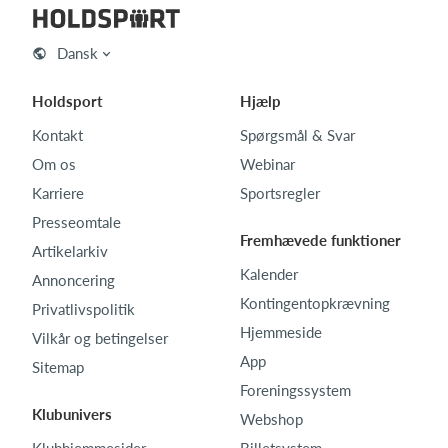
Dansk
Holdsport
Hjælp
Kontakt
Spørgsmål & Svar
Om os
Webinar
Karriere
Sportsregler
Presseomtale
Fremhævede funktioner
Artikelarkiv
Kalender
Annoncering
Kontingentopkrævning
Privatlivspolitik
Hjemmeside
Vilkår og betingelser
App
Sitemap
Foreningssystem
Klubunivers
Webshop
Klubhjemmesider
Billetsystem