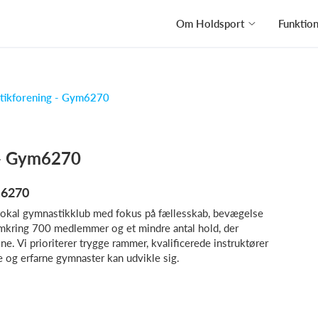
Om Holdsport
Funktio
tikforening - Gym6270
 - Gym6270
m6270
okal gymnastikklub med fokus på fællesskab, bevægelse
omkring 700 medlemmer og et mindre antal hold, der
ne. Vi prioriterer trygge rammer, kvalificerede instruktører
e og erfarne gymnaster kan udvikle sig.