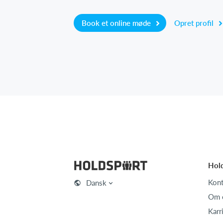
Book et online møde
Opret profil
Hol
Kont
Dansk
Om 
Karr