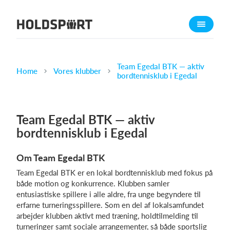
Om Holdsport
Om os
Mød os
Team Egedal BTK — aktiv
Home
Vores klubber
bordtennisklub i Egedal
Karriere
Presseomtale
Team Egedal BTK — aktiv
Funktioner
bordtennisklub i Egedal
Kalender
Kontingentopkrævning
Om Team Egedal BTK
Hjemmeside
Team Egedal BTK er en lokal bordtennisklub med fokus på
Webshop
både motion og konkurrence. Klubben samler
entusiastiske spillere i alle aldre, fra unge begyndere til
Billetsystem
erfarne turneringsspillere. Som en del af lokalsamfundet
arbejder klubben aktivt med træning, holdtilmelding til
Hvad koster det?
turneringer samt sociale arrangementer, så både sportslig