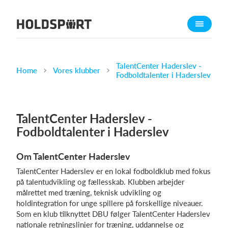
Om Holdsport
Om os
Mød os
TalentCenter Haderslev -
Home
Vores klubber
Fodboldtalenter i Haderslev
Karriere
Presseomtale
TalentCenter Haderslev -
Funktioner
Fodboldtalenter i Haderslev
Kalender
Kontingentopkrævning
Om TalentCenter Haderslev
Hjemmeside
TalentCenter Haderslev er en lokal fodboldklub med fokus
Webshop
på talentudvikling og fællesskab. Klubben arbejder
målrettet med træning, teknisk udvikling og
Billetsystem
holdintegration for unge spillere på forskellige niveauer.
Som en klub tilknyttet DBU følger TalentCenter Haderslev
Hvad koster det?
nationale retningslinjer for træning, uddannelse og