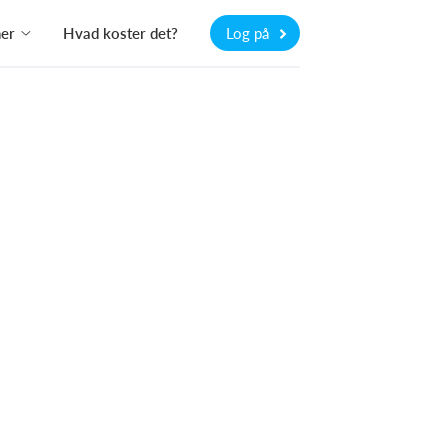
ner
Hvad koster det?
Log på