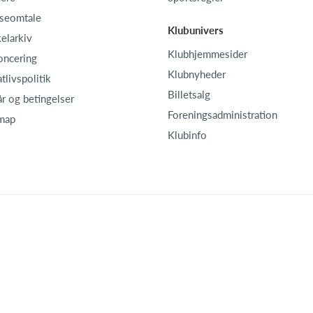
seomtale
Klubunivers
kelarkiv
Klubhjemmesider
oncering
Klubnyheder
atlivspolitik
Billetsalg
år og betingelser
Foreningsadministration
map
Klubinfo