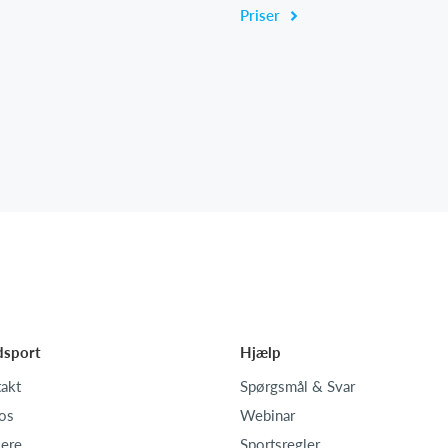
Priser
dsport
Hjælp
akt
Spørgsmål & Svar
os
Webinar
iere
Sportsregler