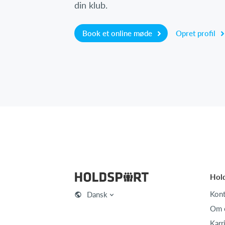
din klub.
Book et online møde
Opret profil
Hol
Kont
Dansk
Om 
Karr