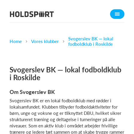
Om Holdsport
Om os
Mød os
Svogerslev BK — lokal
Home
Vores klubber
fodboldklub i Roskilde
Karriere
Presseomtale
Svogerslev BK — lokal fodboldklub
Funktioner
i Roskilde
Kalender
Kontingentopkrævning
Om Svogerslev BK
Hjemmeside
Svogerslev BK er en lokal fodboldklub med rødder i
Webshop
lokalsamfundet. Klubben tilbyder fodboldaktiviteter for
børn, unge og voksne og er tilknyttet DBU, hvilket sikrer
Billetsystem
struktureret træning og deltagelse i turneringer på alle
niveauer. Som en aktiv klub i området arbejder frivillige
Hvad koster det?
trænere og ledere tæt sammen om at skabe trygge rammer