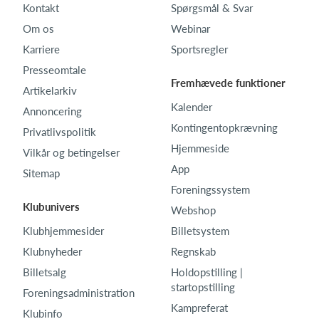
Kontakt
Spørgsmål & Svar
Om os
Webinar
Karriere
Sportsregler
Presseomtale
Fremhævede funktioner
Artikelarkiv
Kalender
Annoncering
Kontingentopkrævning
Privatlivspolitik
Hjemmeside
Vilkår og betingelser
App
Sitemap
Foreningssystem
Klubunivers
Webshop
Klubhjemmesider
Billetsystem
Klubnyheder
Regnskab
Billetsalg
Holdopstilling |
startopstilling
Foreningsadministration
Kampreferat
Klubinfo