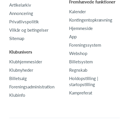
Fremhævede funktioner
Artikelarkiv
Kalender
Annoncering
Kontingentopkrævning
Privatlivspolitik
Hjemmeside
Vilkår og betingelser
App
Sitemap
Foreningssystem
Klubunivers
Webshop
Klubhjemmesider
Billetsystem
Klubnyheder
Regnskab
Billetsalg
Holdopstilling |
startopstilling
Foreningsadministration
Kampreferat
Klubinfo