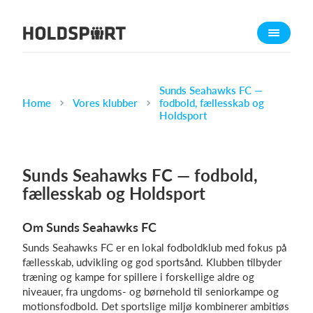
Om Holdsport
Om os
Mød os
Sunds Seahawks FC —
Home
Vores klubber
fodbold, fællesskab og
Karriere
Holdsport
Presseomtale
Funktioner
Sunds Seahawks FC — fodbold,
Kalender
fællesskab og Holdsport
Kontingentopkrævning
Om Sunds Seahawks FC
Hjemmeside
Sunds Seahawks FC er en lokal fodboldklub med fokus på
Webshop
fællesskab, udvikling og god sportsånd. Klubben tilbyder
Billetsystem
træning og kampe for spillere i forskellige aldre og
niveauer, fra ungdoms- og børnehold til seniorkampe og
motionsfodbold. Det sportslige miljø kombinerer ambitiøs
Hvad koster det?