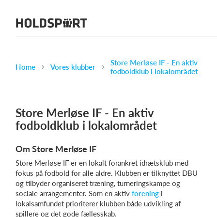
Om Holdsport
Om os
Mød os
Store Merløse IF - En aktiv
Home
Vores klubber
fodboldklub i lokalområdet
Karriere
Presseomtale
Store Merløse IF - En aktiv
Funktioner
fodboldklub i lokalområdet
Kalender
Kontingentopkrævning
Om Store Merløse IF
Hjemmeside
Store Merløse IF er en lokalt forankret idrætsklub med
Webshop
fokus på fodbold for alle aldre. Klubben er tilknyttet DBU
og tilbyder organiseret træning, turneringskampe og
Billetsystem
sociale arrangementer. Som en aktiv
forening
i
lokalsamfundet prioriterer klubben både udvikling af
Hvad koster det?
spillere og det gode fællesskab.