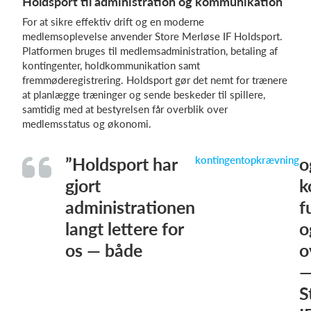
Holdsport til administration og kommunikation
For at sikre effektiv drift og en moderne
medlemsoplevelse anvender Store Merløse IF Holdsport.
Platformen bruges til medlemsadministration, betaling af
kontingenter, holdkommunikation samt
fremmøderegistrering. Holdsport gør det nemt for trænere
at planlægge træninger og sende beskeder til spillere,
samtidig med at bestyrelsen får overblik over
medlemsstatus og økonomi.
”Holdsport har
kontingentopkrævning
o
gjort
k
administrationen
f
langt lettere for
o
os — både
o
—
S