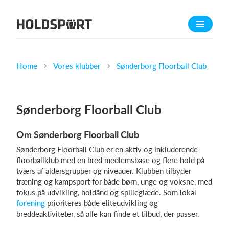
Om Holdsport
Om os
Mød os
Home
Vores klubber
Sønderborg Floorball Club
Karriere
Presseomtale
Sønderborg Floorball Club
Funktioner
Om Sønderborg Floorball Club
Kalender
Sønderborg Floorball Club er en aktiv og inkluderende
Kontingentopkrævning
floorballklub med en bred medlemsbase og flere hold på
Hjemmeside
tværs af aldersgrupper og niveauer. Klubben tilbyder
træning og kampsport for både børn, unge og voksne, med
Webshop
fokus på udvikling, holdånd og spilleglæde. Som lokal
Billetsystem
forening
prioriteres både eliteudvikling og
breddeaktiviteter, så alle kan finde et tilbud, der passer.
Hvad koster det?