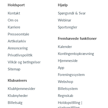
Holdsport
Hjælp
Kontakt
Spørgsmål & Svar
Om os
Webinar
Karriere
Sportsregler
Presseomtale
Fremhævede funktioner
Artikelarkiv
Kalender
Annoncering
Kontingentopkrævning
Privatlivspolitik
Hjemmeside
Vilkår og betingelser
App
Sitemap
Foreningssystem
Klubunivers
Webshop
Klubhjemmesider
Billetsystem
Klubnyheder
Regnskab
Billetsalg
Holdopstilling |
startopstilling