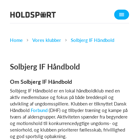
Om Holdsport
Om os
Mød os
Home
Vores klubber
Solbjerg IF Håndbold
Karriere
Presseomtale
Solbjerg IF Håndbold
Funktioner
Om Solbjerg IF Håndbold
Kalender
Solbjerg IF Håndbold er en lokal håndboldklub med en
Kontingentopkrævning
aktiv medlemsbase og fokus på både breddespil og
Hjemmeside
udvikling af ungdomsspillere. Klubben er tilknyttet Dansk
Håndbold
Forbund
(DHF) og tilbyder træning og kampe på
Webshop
tværs af aldersgrupper. Aktiviteten spænder fra begyndere
Billetsystem
og motionshold til konkurrencedygtige ungdoms- og
seniorhold, og klubben prioriterer fællesskab, frivillighed
og god sportslig opbakning.
Hvad koster det?