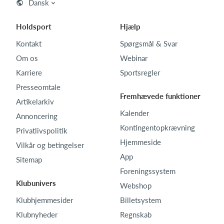
Dansk
Holdsport
Hjælp
Kontakt
Spørgsmål & Svar
Om os
Webinar
Karriere
Sportsregler
Presseomtale
Fremhævede funktioner
Artikelarkiv
Kalender
Annoncering
Kontingentopkrævning
Privatlivspolitik
Hjemmeside
Vilkår og betingelser
App
Sitemap
Foreningssystem
Klubunivers
Webshop
Klubhjemmesider
Billetsystem
Klubnyheder
Regnskab