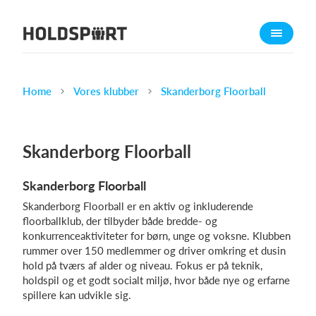
Om Holdsport
Om os
Mød os
Home
Vores klubber
Skanderborg Floorball
Karriere
Presseomtale
Skanderborg Floorball
Funktioner
Skanderborg Floorball
Kalender
Skanderborg Floorball er en aktiv og inkluderende
Kontingentopkrævning
floorballklub, der tilbyder både bredde- og
Hjemmeside
konkurrenceaktiviteter for børn, unge og voksne. Klubben
rummer over 150 medlemmer og driver omkring et dusin
Webshop
hold på tværs af alder og niveau. Fokus er på teknik,
Billetsystem
holdspil og et godt socialt miljø, hvor både nye og erfarne
spillere kan udvikle sig.
Hvad koster det?