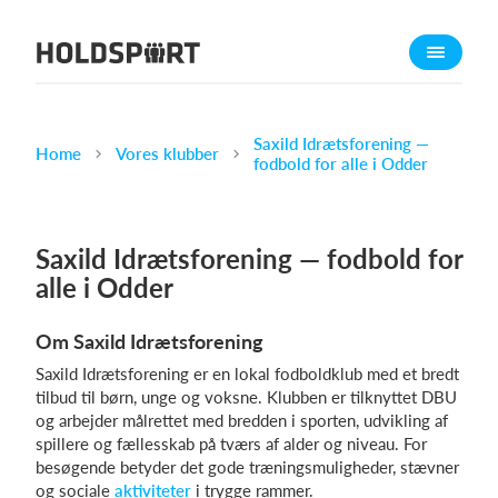
Om Holdsport
Om os
Mød os
Saxild Idrætsforening —
Home
Vores klubber
fodbold for alle i Odder
Karriere
Presseomtale
Saxild Idrætsforening — fodbold for
Funktioner
alle i Odder
Kalender
Kontingentopkrævning
Om Saxild Idrætsforening
Hjemmeside
Saxild Idrætsforening er en lokal fodboldklub med et bredt
Webshop
tilbud til børn, unge og voksne. Klubben er tilknyttet DBU
og arbejder målrettet med bredden i sporten, udvikling af
Billetsystem
spillere og fællesskab på tværs af alder og niveau. For
besøgende betyder det gode træningsmuligheder, stævner
Hvad koster det?
og sociale
aktiviteter
i trygge rammer.