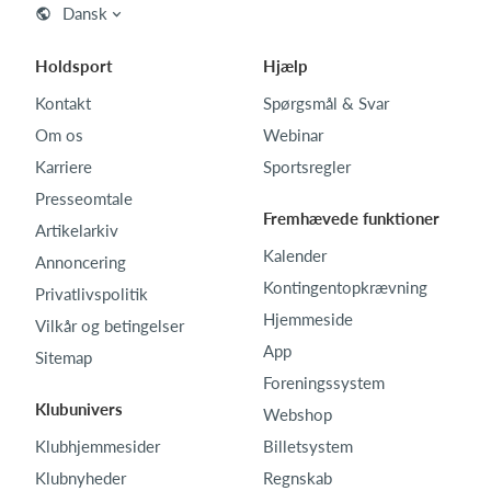
Dansk
Holdsport
Hjælp
Kontakt
Spørgsmål & Svar
Om os
Webinar
Karriere
Sportsregler
Presseomtale
Fremhævede funktioner
Artikelarkiv
Kalender
Annoncering
Kontingentopkrævning
Privatlivspolitik
Hjemmeside
Vilkår og betingelser
App
Sitemap
Foreningssystem
Klubunivers
Webshop
Klubhjemmesider
Billetsystem
Klubnyheder
Regnskab