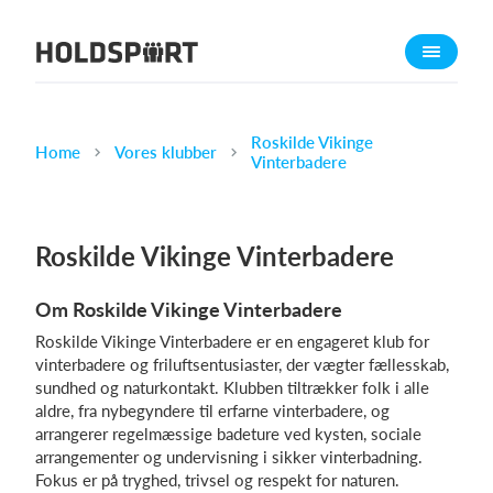
Om Holdsport
Om os
Mød os
Roskilde Vikinge
Home
Vores klubber
Vinterbadere
Karriere
Presseomtale
Roskilde Vikinge Vinterbadere
Funktioner
Kalender
Om Roskilde Vikinge Vinterbadere
Kontingentopkrævning
Roskilde Vikinge Vinterbadere er en engageret klub for
Hjemmeside
vinterbadere og friluftsentusiaster, der vægter fællesskab,
sundhed og naturkontakt. Klubben tiltrækker folk i alle
Webshop
aldre, fra nybegyndere til erfarne vinterbadere, og
Billetsystem
arrangerer regelmæssige badeture ved kysten, sociale
arrangementer og undervisning i sikker vinterbadning.
Fokus er på tryghed, trivsel og respekt for naturen.
Hvad koster det?