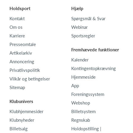
Holdsport
Hjælp
Kontakt
Spørgsmål & Svar
Om os
Webinar
Karriere
Sportsregler
Presseomtale
Fremhævede funktioner
Artikelarkiv
Kalender
Annoncering
Kontingentopkrævning
Privatlivspolitik
Hjemmeside
Vilkår og betingelser
App
Sitemap
Foreningssystem
Klubunivers
Webshop
Klubhjemmesider
Billetsystem
Klubnyheder
Regnskab
Billetsalg
Holdopstilling |