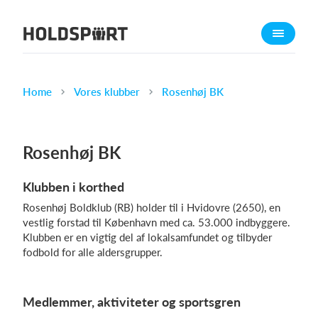
Om Holdsport
Om os
Mød os
Home
Vores klubber
Rosenhøj BK
Karriere
Presseomtale
Rosenhøj BK
Funktioner
Klubben i korthed
Kalender
Rosenhøj Boldklub (RB) holder til i Hvidovre (2650), en
Kontingentopkrævning
vestlig forstad til København med ca. 53.000 indbyggere.
Hjemmeside
Klubben er en vigtig del af lokalsamfundet og tilbyder
fodbold for alle aldersgrupper.
Webshop
Billetsystem
Medlemmer, aktiviteter og sportsgren
Hvad koster det?