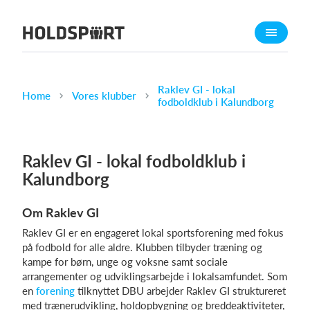
Om Holdsport
Om os
Mød os
Raklev GI - lokal
Home
Vores klubber
fodboldklub i Kalundborg
Karriere
Presseomtale
Raklev GI - lokal fodboldklub i
Funktioner
Kalundborg
Kalender
Kontingentopkrævning
Om Raklev GI
Hjemmeside
Raklev GI er en engageret lokal sportsforening med fokus
Webshop
på fodbold for alle aldre. Klubben tilbyder træning og
kampe for børn, unge og voksne samt sociale
Billetsystem
arrangementer og udviklingsarbejde i lokalsamfundet. Som
en
forening
tilknyttet DBU arbejder Raklev GI struktureret
Hvad koster det?
med trænerudvikling, holdopbygning og breddeaktiviteter,