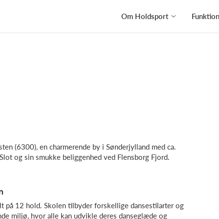
Om Holdsport
Funktio
ten (6300), en charmerende by i Sønderjylland med ca.
Slot og sin smukke beliggenhed ved Flensborg Fjord.
n
på 12 hold. Skolen tilbyder forskellige dansestilarter og
ende miljø, hvor alle kan udvikle deres danseglæde og