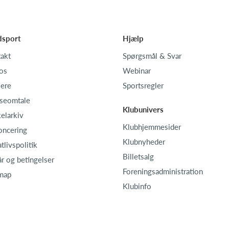
dsport
Hjælp
akt
Spørgsmål & Svar
os
Webinar
iere
Sportsregler
seomtale
Klubunivers
kelarkiv
Klubhjemmesider
oncering
Klubnyheder
atlivspolitik
Billetsalg
år og betingelser
Foreningsadministration
map
Klubinfo