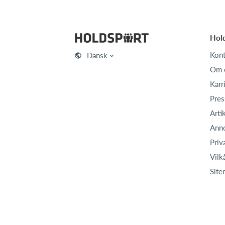
Hol
Kont
Dansk
Om 
Karr
Pres
Arti
Ann
Priv
Vilk
Site