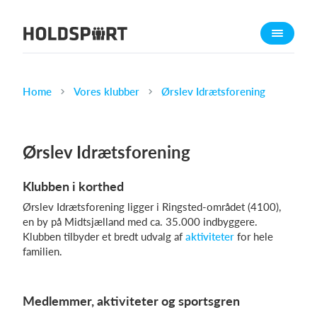
Om Holdsport
Om os
Mød os
Home
Vores klubber
Ørslev Idrætsforening
Karriere
Presseomtale
Ørslev Idrætsforening
Funktioner
Klubben i korthed
Kalender
Ørslev Idrætsforening ligger i Ringsted-området (4100),
Kontingentopkrævning
en by på Midtsjælland med ca. 35.000 indbyggere.
Hjemmeside
Klubben tilbyder et bredt udvalg af
aktiviteter
for hele
familien.
Webshop
Billetsystem
Medlemmer, aktiviteter og sportsgren
Hvad koster det?