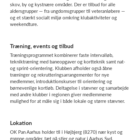
skov, by og kystnære områder. Der er tilbud for alle
aldersgrupper — fra ungdomsgrupper til veteranløbere —
og et stærkt socialt miljø omkring klubaktiviteter og
Log på
weekendture.
Træning, events og tilbud
Træningsprogrammet kombinerer faste intervalløb,
tekniktræning med baneopgaver og kortteknik samt nat-
og sprint-orientering. Klubben afholder også åbne
træninger og rekrutteringsarrangementer for nye
medlemmer, introduktionskurser til orientering og
børnevenlige kortløb. Deltagelse i stævner og samarbejde
med andre klubber i regionen giver medlemmerne
mulighed for at måle sig i både lokale og større stævner.
Lokation
OK Pan Aarhus holder til i Højbjerg (8270) nær kyst og
grønne områder, tæt på stier og natur i Aarhus Syd.