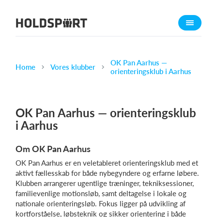
Om Holdsport
Om os
Mød os
OK Pan Aarhus —
Home
Vores klubber
orienteringsklub i Aarhus
Karriere
Presseomtale
OK Pan Aarhus — orienteringsklub
Funktioner
i Aarhus
Kalender
Kontingentopkrævning
Om OK Pan Aarhus
Hjemmeside
OK Pan Aarhus er en veletableret orienteringsklub med et
Webshop
aktivt fællesskab for både nybegyndere og erfarne løbere.
Klubben arrangerer ugentlige træninger, tekniksessioner,
Billetsystem
familievenlige motionsløb, samt deltagelse i lokale og
nationale orienteringsløb. Fokus ligger på udvikling af
Hvad koster det?
kortforståelse, løbsteknik og sikker orientering i både