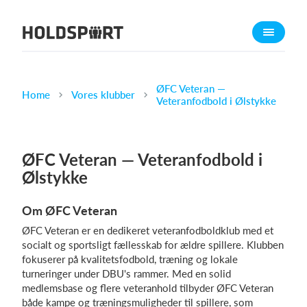
Om Holdsport
Om os
Mød os
ØFC Veteran —
Home
Vores klubber
Veteranfodbold i Ølstykke
Karriere
Presseomtale
ØFC Veteran — Veteranfodbold i
Funktioner
Ølstykke
Kalender
Kontingentopkrævning
Om ØFC Veteran
Hjemmeside
ØFC Veteran er en dedikeret veteranfodboldklub med et
Webshop
socialt og sportsligt fællesskab for ældre spillere. Klubben
fokuserer på kvalitetsfodbold, træning og lokale
Billetsystem
turneringer under DBU's rammer. Med en solid
medlemsbase og flere veteranhold tilbyder ØFC Veteran
Hvad koster det?
både kampe og træningsmuligheder til spillere, som