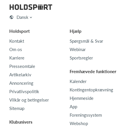
Dansk
Holdsport
Hjælp
Kontakt
Spørgsmål & Svar
Om os
Webinar
Karriere
Sportsregler
Presseomtale
Fremhævede funktioner
Artikelarkiv
Kalender
Annoncering
Kontingentopkrævning
Privatlivspolitik
Hjemmeside
Vilkår og betingelser
App
Sitemap
Foreningssystem
Klubunivers
Webshop