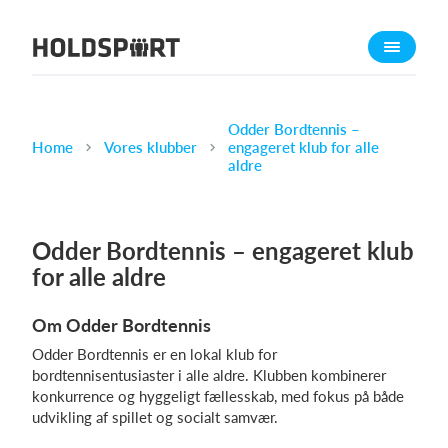
Om Holdsport
Om os
Mød os
Odder Bordtennis –
Home
Vores klubber
engageret klub for alle
Karriere
aldre
Presseomtale
Funktioner
Odder Bordtennis – engageret klub
Kalender
for alle aldre
Kontingentopkrævning
Om Odder Bordtennis
Hjemmeside
Odder Bordtennis er en lokal klub for
Webshop
bordtennisentusiaster i alle aldre. Klubben kombinerer
Billetsystem
konkurrence og hyggeligt fællesskab, med fokus på både
udvikling af spillet og socialt samvær.
Hvad koster det?