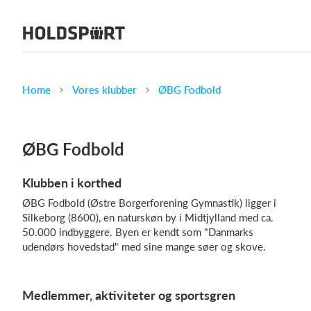
Om Holdsport
Om os
Mød os
Home
Vores klubber
ØBG Fodbold
Karriere
Presseomtale
ØBG Fodbold
Funktioner
Klubben i korthed
Kalender
ØBG Fodbold (Østre Borgerforening Gymnastik) ligger i
Kontingentopkrævning
Silkeborg (8600), en naturskøn by i Midtjylland med ca.
Hjemmeside
50.000 indbyggere. Byen er kendt som "Danmarks
udendørs hovedstad" med sine mange søer og skove.
Webshop
Billetsystem
Medlemmer, aktiviteter og sportsgren
Hvad koster det?