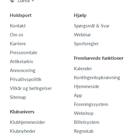
Dansk
Holdsport
Hjælp
Kontakt
Spørgsmål & Svar
Om os
Webinar
Karriere
Sportsregler
Presseomtale
Fremhævede funktioner
Artikelarkiv
Kalender
Annoncering
Kontingentopkrævning
Privatlivspolitik
Hjemmeside
Vilkår og betingelser
App
Sitemap
Foreningssystem
Klubunivers
Webshop
Klubhjemmesider
Billetsystem
Klubnyheder
Regnskab