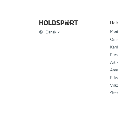
Hol
Kont
Dansk
Om 
Karr
Pres
Arti
Ann
Priv
Vilk
Site