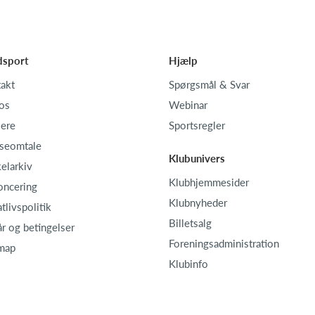
dsport
Hjælp
akt
Spørgsmål & Svar
os
Webinar
iere
Sportsregler
seomtale
Klubunivers
kelarkiv
Klubhjemmesider
oncering
Klubnyheder
atlivspolitik
Billetsalg
år og betingelser
Foreningsadministration
map
Klubinfo