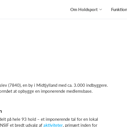
Om Holdsport
Funktio
jslev (7840), en by i Midtjylland med ca. 3.000 indbyggere.
 formået at opbygge en imponerende medlemsbase.
n
lt på hele 93 hold – et imponerende tal for en lokal
 NSIF et bredt udvalg af
aktiviteter
, primært inden for