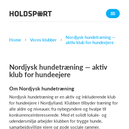
Om Holdsport
Om os
Mød os
Nordjysk hundetræning —
Home
Vores klubber
aktiv klub for hundeejere
Karriere
Presseomtale
Nordjysk hundetræning — aktiv
Funktioner
klub for hundeejere
Kalender
Kontingentopkrævning
Om Nordjysk hundetræning
Hjemmeside
Nordjysk hundetræning er en aktiv og inkluderende klub
Webshop
for hundeejere i Nordjylland. Klubben tilbyder træning for
alle aldre og niveauer, fra nybegyndere og hvalpe til
Billetsystem
konkurrenceinteresserede. Med et solidt lokale- og
udendørsmiljø arbejder klubben for trygge hunde,
Hvad koster det?
samarbejdsvillige ejere og gode sociale rammer.