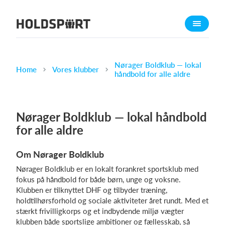
Om Holdsport
Om os
Mød os
Nørager Boldklub — lokal
Home
Vores klubber
håndbold for alle aldre
Karriere
Presseomtale
Nørager Boldklub — lokal håndbold
Funktioner
for alle aldre
Kalender
Kontingentopkrævning
Om Nørager Boldklub
Hjemmeside
Nørager Boldklub er en lokalt forankret sportsklub med
Webshop
fokus på håndbold for både børn, unge og voksne.
Klubben er tilknyttet DHF og tilbyder træning,
Billetsystem
holdtilhørsforhold og sociale aktiviteter året rundt. Med et
stærkt frivilligkorps og et indbydende miljø vægter
Hvad koster det?
klubben både sportslige ambitioner og fællesskab, så