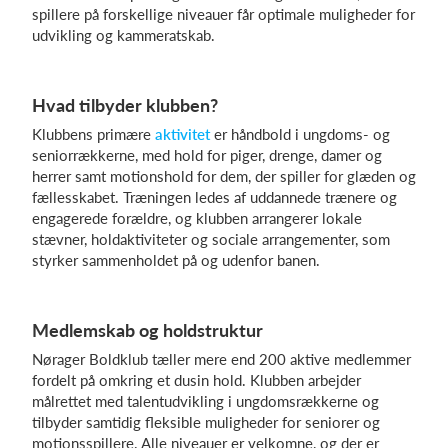
spillere på forskellige niveauer får optimale muligheder for
udvikling og kammeratskab.
Log på
Hvad tilbyder klubben?
Klubbens primære
aktivitet
er håndbold i ungdoms- og
seniorrækkerne, med hold for piger, drenge, damer og
herrer samt motionshold for dem, der spiller for glæden og
fællesskabet. Træningen ledes af uddannede trænere og
engagerede forældre, og klubben arrangerer lokale
stævner, holdaktiviteter og sociale arrangementer, som
styrker sammenholdet på og udenfor banen.
Medlemskab og holdstruktur
Nørager Boldklub tæller mere end 200 aktive medlemmer
fordelt på omkring et dusin hold. Klubben arbejder
målrettet med talentudvikling i ungdomsrækkerne og
tilbyder samtidig fleksible muligheder for seniorer og
motionsspillere. Alle niveauer er velkomne, og der er