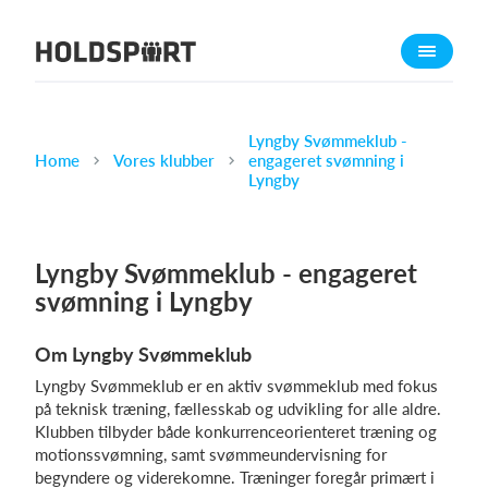
Om Holdsport
Om os
Mød os
Lyngby Svømmeklub -
Home
Vores klubber
engageret svømning i
Karriere
Lyngby
Presseomtale
Funktioner
Lyngby Svømmeklub - engageret
Kalender
svømning i Lyngby
Kontingentopkrævning
Om Lyngby Svømmeklub
Hjemmeside
Lyngby Svømmeklub er en aktiv svømmeklub med fokus
Webshop
på teknisk træning, fællesskab og udvikling for alle aldre.
Billetsystem
Klubben tilbyder både konkurrenceorienteret træning og
motionssvømning, samt svømmeundervisning for
begyndere og viderekomne. Træninger foregår primært i
Hvad koster det?