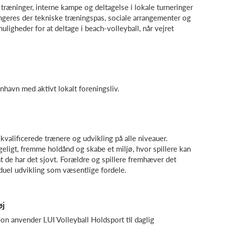
 træninger, interne kampe og deltagelse i lokale turneringer
ngeres der tekniske træningspas, sociale arrangementer og
ligheder for at deltage i beach-volleyball, når vejret
nhavn med aktivt lokalt foreningsliv.
kvalificerede trænere og udvikling på alle niveauer.
geligt, fremme holdånd og skabe et miljø, hvor spillere kan
 de har det sjovt. Forældre og spillere fremhæver det
duel udvikling som væsentlige fordele.
øj
ion anvender LUI Volleyball Holdsport til daglig