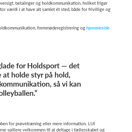
ersigt, betalinger og holdkommunikation, hvilket frigør
or værdi i at have alt samlet ét sted, både for frivillige og
holdkommunikation, fremmøderegistrering og
hjemmeside
glade for Holdsport — det
e at holde styr på hold,
 kommunikation, så vi kan
lleyballen.”
bben for prøvetræning eller mere information. LUI
ne spillere velkommen til at deltage i fællesskabet og