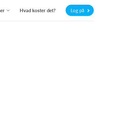
ner
Hvad koster det?
Log på