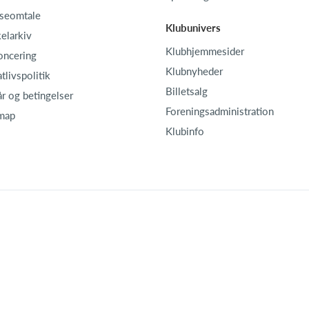
seomtale
Klubunivers
kelarkiv
Klubhjemmesider
oncering
Klubnyheder
atlivspolitik
Billetsalg
år og betingelser
Foreningsadministration
map
Klubinfo