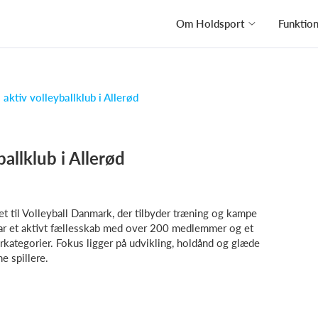
Om Holdsport
Funktio
 aktiv volleyballklub i Allerød
ballklub i Allerød
tet til Volleyball Danmark, der tilbyder træning og kampe
 har et aktivt fællesskab med over 200 medlemmer og et
orkategorier. Fokus ligger på udvikling, holdånd og glæde
e spillere.