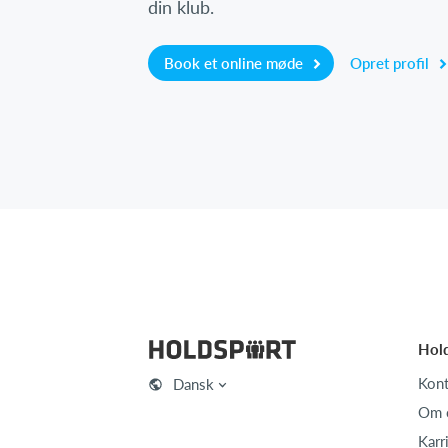
din klub.
Book et online møde
Opret profil
Hol
Kont
Dansk
Om 
Karr