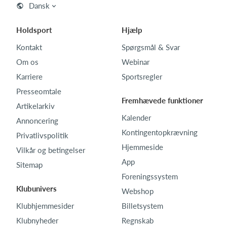
Dansk
Holdsport
Hjælp
Kontakt
Spørgsmål & Svar
Om os
Webinar
Karriere
Sportsregler
Presseomtale
Fremhævede funktioner
Artikelarkiv
Kalender
Annoncering
Kontingentopkrævning
Privatlivspolitik
Hjemmeside
Vilkår og betingelser
App
Sitemap
Foreningssystem
Klubunivers
Webshop
Klubhjemmesider
Billetsystem
Klubnyheder
Regnskab