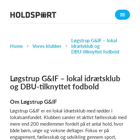
Om Holdsport
Om os
Mød os
Løgstrup G&IF – lokal
Home
Vores klubber
idrætsklub og
Karriere
DBU‑tilknyttet fodbold
Presseomtale
Funktioner
Løgstrup G&IF – lokal idrætsklub
Kalender
og DBU‑tilknyttet fodbold
Kontingentopkrævning
Om Løgstrup G&IF
Hjemmeside
Løgstrup G&IF er en lokal idrætsklub med rødder i
Webshop
lokalsamfundet. Klubben samler et aktivt fællesskab med
Billetsystem
mere end 200 medlemmer fordelt på et antal hold, hvor
både børn, unge og voksne deltager. Fokus er på
engagement, fællesskab og udvikling gennem sport,
Hvad koster det?