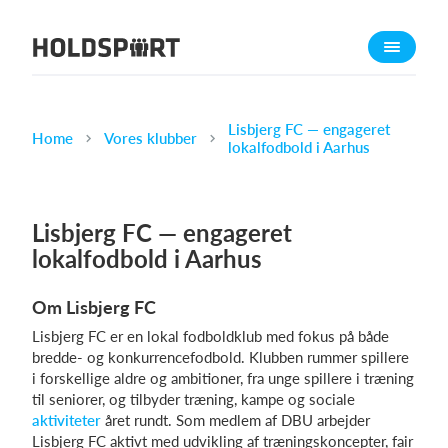
Om Holdsport
Om os
Mød os
Lisbjerg FC — engageret
Home
Vores klubber
lokalfodbold i Aarhus
Karriere
Presseomtale
Lisbjerg FC — engageret
Funktioner
lokalfodbold i Aarhus
Kalender
Kontingentopkrævning
Om Lisbjerg FC
Hjemmeside
Lisbjerg FC er en lokal fodboldklub med fokus på både
Webshop
bredde- og konkurrencefodbold. Klubben rummer spillere
i forskellige aldre og ambitioner, fra unge spillere i træning
Billetsystem
til seniorer, og tilbyder træning, kampe og sociale
aktiviteter
året rundt. Som medlem af DBU arbejder
Hvad koster det?
Lisbjerg FC aktivt med udvikling af træningskoncepter, fair