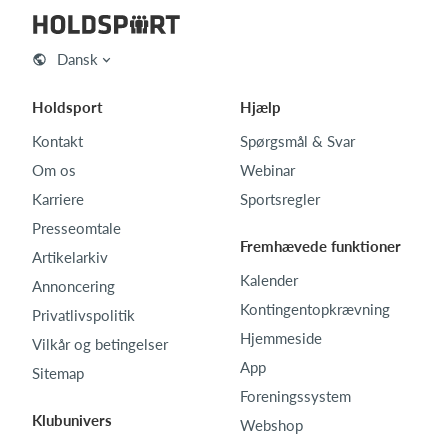
Dansk
Holdsport
Hjælp
Kontakt
Spørgsmål & Svar
Om os
Webinar
Karriere
Sportsregler
Presseomtale
Fremhævede funktioner
Artikelarkiv
Kalender
Annoncering
Kontingentopkrævning
Privatlivspolitik
Hjemmeside
Vilkår og betingelser
App
Sitemap
Foreningssystem
Klubunivers
Webshop