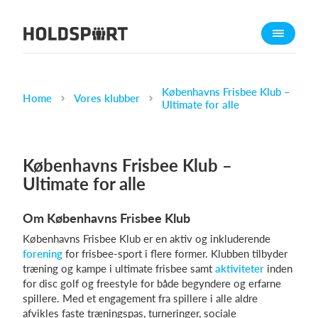
Om Holdsport
Om os
Mød os
Københavns Frisbee Klub –
Home
Vores klubber
Ultimate for alle
Karriere
Presseomtale
Københavns Frisbee Klub –
Funktioner
Ultimate for alle
Kalender
Kontingentopkrævning
Om Københavns Frisbee Klub
Hjemmeside
Københavns Frisbee Klub er en aktiv og inkluderende
Webshop
forening
for frisbee-sport i flere former. Klubben tilbyder
træning og kampe i ultimate frisbee samt
aktiviteter
inden
Billetsystem
for disc golf og freestyle for både begyndere og erfarne
spillere. Med et engagement fra spillere i alle aldre
Hvad koster det?
afvikles faste træningspas, turneringer, sociale