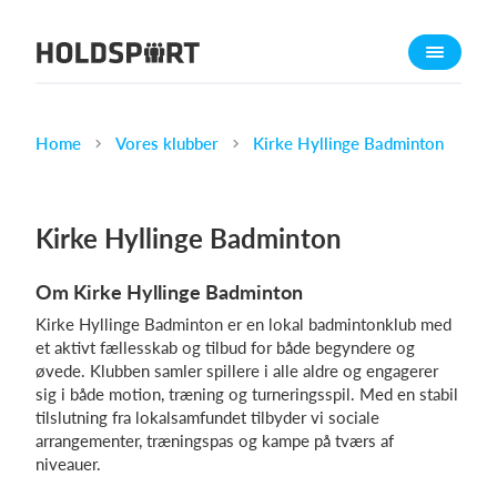
Om Holdsport
Om os
Mød os
Home
Vores klubber
Kirke Hyllinge Badminton
Karriere
Presseomtale
Kirke Hyllinge Badminton
Funktioner
Om Kirke Hyllinge Badminton
Kalender
Kirke Hyllinge Badminton er en lokal badmintonklub med
Kontingentopkrævning
et aktivt fællesskab og tilbud for både begyndere og
Hjemmeside
øvede. Klubben samler spillere i alle aldre og engagerer
sig i både motion, træning og turneringsspil. Med en stabil
Webshop
tilslutning fra lokalsamfundet tilbyder vi sociale
Billetsystem
arrangementer, træningspas og kampe på tværs af
niveauer.
Hvad koster det?