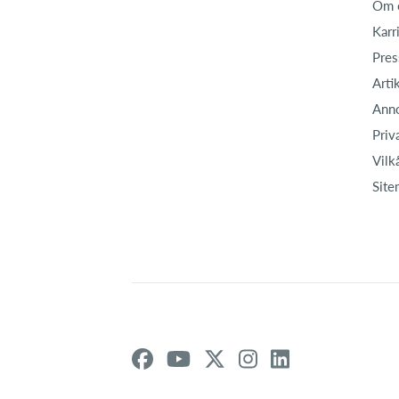
Om 
Karr
Pres
Arti
Ann
Priv
Vilk
Site