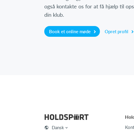
også kontakte os for at få hjælp til o
din klub.
Book et online møde
Opret profil
Hol
Kont
Dansk