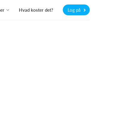
ner
Hvad koster det?
Log på