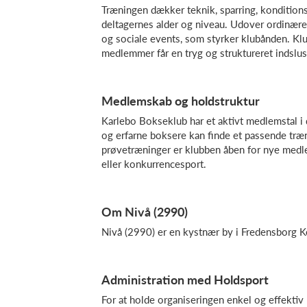
Træningen dækker teknik, sparring, kondition
deltagernes alder og niveau. Udover ordinær
og sociale events, som styrker klubånden. Klu
medlemmer får en tryg og struktureret indslus
Medlemskab og holdstruktur
Karlebo Bokseklub har et aktivt medlemstal i 
og erfarne boksere kan finde et passende træ
prøvetræninger er klubben åben for nye med
eller konkurrencesport.
Om Nivå (2990)
Nivå (2990) er en kystnær by i Fredensborg Ko
Administration med Holdsport
For at holde organiseringen enkel og effektiv