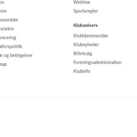
os
Webinar
iere
Sportsregler
seomtale
Klubunivers
kelarkiv
Klubhjemmesider
oncering
Klubnyheder
atlivspolitik
Billetsalg
år og betingelser
Foreningsadministration
map
Klubinfo