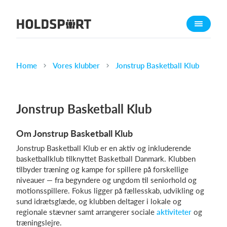
Om Holdsport
Om os
Mød os
Home
Vores klubber
Jonstrup Basketball Klub
Karriere
Presseomtale
Jonstrup Basketball Klub
Funktioner
Om Jonstrup Basketball Klub
Kalender
Jonstrup Basketball Klub er en aktiv og inkluderende
Kontingentopkrævning
basketballklub tilknyttet Basketball Danmark. Klubben
Hjemmeside
tilbyder træning og kampe for spillere på forskellige
niveauer — fra begyndere og ungdom til seniorhold og
Webshop
motionsspillere. Fokus ligger på fællesskab, udvikling og
Billetsystem
sund idrætsglæde, og klubben deltager i lokale og
regionale stævner samt arrangerer sociale
aktiviteter
og
træningslejre.
Hvad koster det?