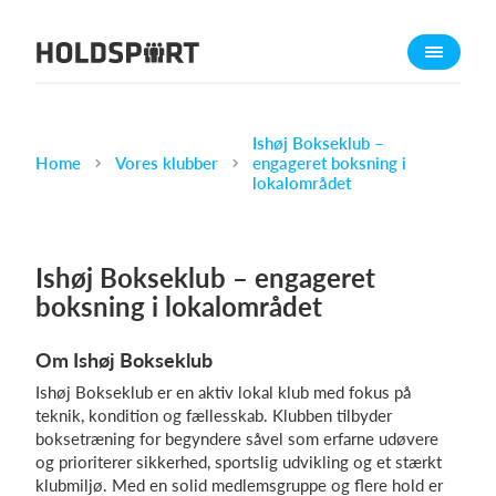
Om Holdsport
Om os
Mød os
Ishøj Bokseklub –
Home
Vores klubber
engageret boksning i
Karriere
lokalområdet
Presseomtale
Funktioner
Ishøj Bokseklub – engageret
Kalender
boksning i lokalområdet
Kontingentopkrævning
Om Ishøj Bokseklub
Hjemmeside
Ishøj Bokseklub er en aktiv lokal klub med fokus på
Webshop
teknik, kondition og fællesskab. Klubben tilbyder
Billetsystem
boksetræning for begyndere såvel som erfarne udøvere
og prioriterer sikkerhed, sportslig udvikling og et stærkt
klubmiljø. Med en solid medlemsgruppe og flere hold er
Hvad koster det?