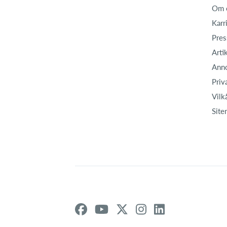
Om 
Karr
Pres
Arti
Ann
Priv
Vilk
Site