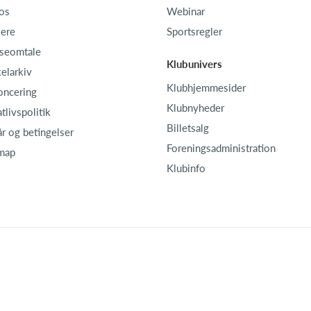
os
Webinar
iere
Sportsregler
seomtale
Klubunivers
kelarkiv
Klubhjemmesider
oncering
Klubnyheder
atlivspolitik
Billetsalg
år og betingelser
Foreningsadministration
map
Klubinfo