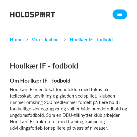
Om Holdsport
Om os
Mød os
Home
Vores klubber
Houlkær IF - fodbold
Karriere
Presseomtale
Houlkær IF - fodbold
Funktioner
Om Houlkær IF - fodbold
Kalender
Houlkær IF er en lokal fodboldklub med fokus på
Kontingentopkrævning
fællesskab, udvikling og glæden ved spillet. Klubben
Hjemmeside
rummer omkring 200 medlemmer fordelt på flere hold i
forskellige aldersgrupper og spiller både breddefodbold og
Webshop
ungdomsfodbold. Som en DBU-tilknyttet klub arbejder
Billetsystem
Houlkær IF struktureret med træning, kampe og
udviklingsforløb for spillere på tværs af niveauer.
Hvad koster det?