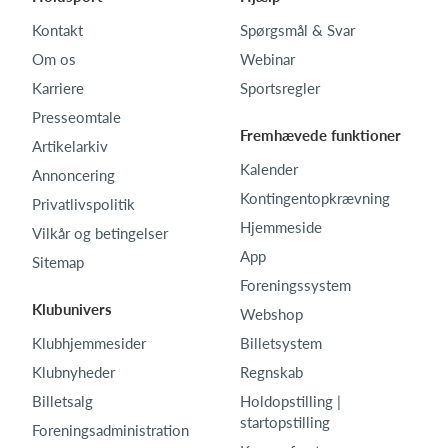
Kontakt
Spørgsmål & Svar
Om os
Webinar
Karriere
Sportsregler
Presseomtale
Fremhævede funktioner
Artikelarkiv
Kalender
Annoncering
Kontingentopkrævning
Privatlivspolitik
Hjemmeside
Vilkår og betingelser
App
Sitemap
Foreningssystem
Klubunivers
Webshop
Klubhjemmesider
Billetsystem
Klubnyheder
Regnskab
Billetsalg
Holdopstilling |
startopstilling
Foreningsadministration