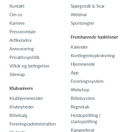
Kontakt
Spørgsmål & Svar
Om os
Webinar
Karriere
Sportsregler
Presseomtale
Fremhævede funktioner
Artikelarkiv
Kalender
Annoncering
Kontingentopkrævning
Privatlivspolitik
Hjemmeside
Vilkår og betingelser
App
Sitemap
Foreningssystem
Klubunivers
Webshop
Klubhjemmesider
Billetsystem
Klubnyheder
Regnskab
Billetsalg
Holdopstilling |
startopstilling
Foreningsadministration
Kampreferat