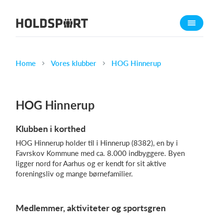
Om Holdsport
Om os
Mød os
Home
Vores klubber
HOG Hinnerup
Karriere
Presseomtale
HOG Hinnerup
Funktioner
Klubben i korthed
Kalender
HOG Hinnerup holder til i Hinnerup (8382), en by i
Kontingentopkrævning
Favrskov Kommune med ca. 8.000 indbyggere. Byen
Hjemmeside
ligger nord for Aarhus og er kendt for sit aktive
foreningsliv og mange børnefamilier.
Webshop
Billetsystem
Medlemmer, aktiviteter og sportsgren
Hvad koster det?